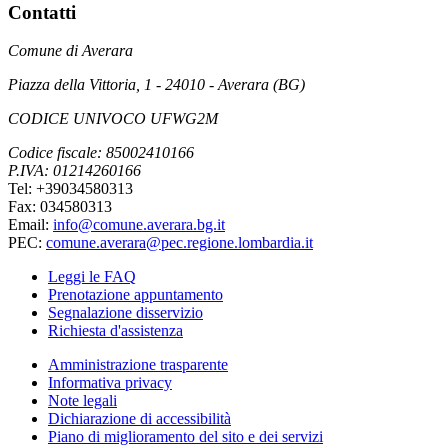
Contatti
Comune di Averara
Piazza della Vittoria, 1 - 24010 - Averara (BG)
CODICE UNIVOCO UFWG2M
Codice fiscale: 85002410166
P.IVA: 01214260166
Tel: +39034580313
Fax: 034580313
Email:
info@comune.averara.bg.it
PEC:
comune.averara@pec.regione.lombardia.it
Leggi le FAQ
Prenotazione appuntamento
Segnalazione disservizio
Richiesta d'assistenza
Amministrazione trasparente
Informativa privacy
Note legali
Dichiarazione di accessibilità
Piano di miglioramento del sito e dei servizi