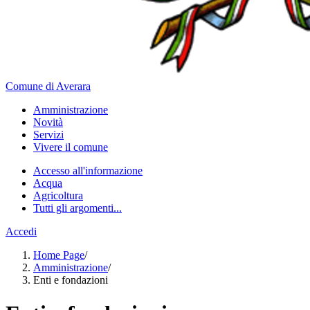
Comune di Averara
Amministrazione
Novità
Servizi
Vivere il comune
Accesso all'informazione
Acqua
Agricoltura
Tutti gli argomenti...
Accedi
Home Page
/
Amministrazione
/
Enti e fondazioni