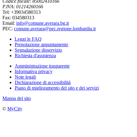
Codice fiscale: 85002410166
P.IVA: 01214260166
Tel: +39034580313
Fax: 034580313
Email:
info@comune.averara.bg.it
PEC:
comune.averara@pec.regione.lombardia.it
Leggi le FAQ
Prenotazione appuntamento
Segnalazione disservizio
Richiesta d'assistenza
Amministrazione trasparente
Informativa privacy
Note legali
Dichiarazione di accessibilità
Piano di miglioramento del sito e dei servizi
Mappa del sito
©
MyCity