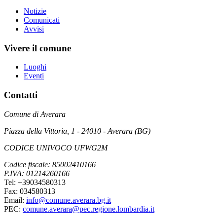
Notizie
Comunicati
Avvisi
Vivere il comune
Luoghi
Eventi
Contatti
Comune di Averara
Piazza della Vittoria, 1 - 24010 - Averara (BG)
CODICE UNIVOCO UFWG2M
Codice fiscale: 85002410166
P.IVA: 01214260166
Tel: +39034580313
Fax: 034580313
Email:
info@comune.averara.bg.it
PEC:
comune.averara@pec.regione.lombardia.it