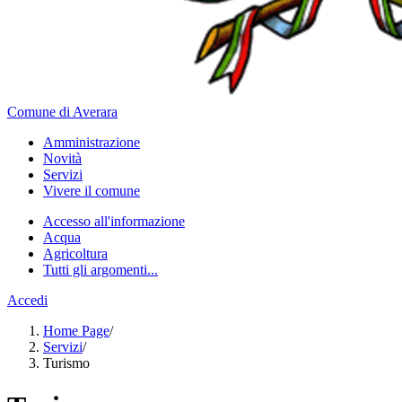
Comune di Averara
Amministrazione
Novità
Servizi
Vivere il comune
Accesso all'informazione
Acqua
Agricoltura
Tutti gli argomenti...
Accedi
Home Page
/
Servizi
/
Turismo