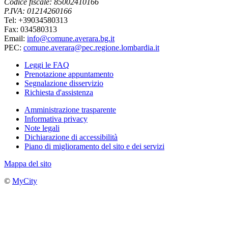
Codice fiscale: 85002410166
P.IVA: 01214260166
Tel: +39034580313
Fax: 034580313
Email:
info@comune.averara.bg.it
PEC:
comune.averara@pec.regione.lombardia.it
Leggi le FAQ
Prenotazione appuntamento
Segnalazione disservizio
Richiesta d'assistenza
Amministrazione trasparente
Informativa privacy
Note legali
Dichiarazione di accessibilità
Piano di miglioramento del sito e dei servizi
Mappa del sito
©
MyCity