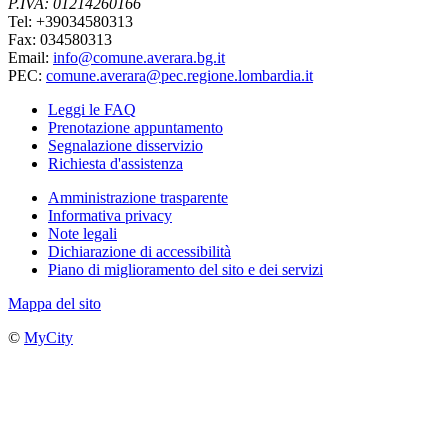
P.IVA: 01214260166
Tel: +39034580313
Fax: 034580313
Email:
info@comune.averara.bg.it
PEC:
comune.averara@pec.regione.lombardia.it
Leggi le FAQ
Prenotazione appuntamento
Segnalazione disservizio
Richiesta d'assistenza
Amministrazione trasparente
Informativa privacy
Note legali
Dichiarazione di accessibilità
Piano di miglioramento del sito e dei servizi
Mappa del sito
©
MyCity