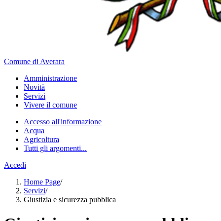
Comune di Averara
Amministrazione
Novità
Servizi
Vivere il comune
Accesso all'informazione
Acqua
Agricoltura
Tutti gli argomenti...
Accedi
Home Page
/
Servizi
/
Giustizia e sicurezza pubblica