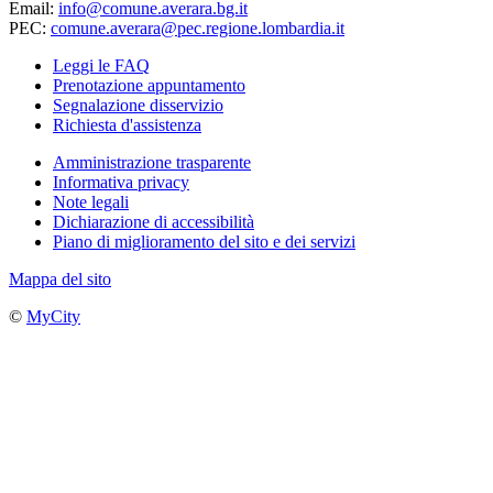
Email:
info@comune.averara.bg.it
PEC:
comune.averara@pec.regione.lombardia.it
Leggi le FAQ
Prenotazione appuntamento
Segnalazione disservizio
Richiesta d'assistenza
Amministrazione trasparente
Informativa privacy
Note legali
Dichiarazione di accessibilità
Piano di miglioramento del sito e dei servizi
Mappa del sito
©
MyCity