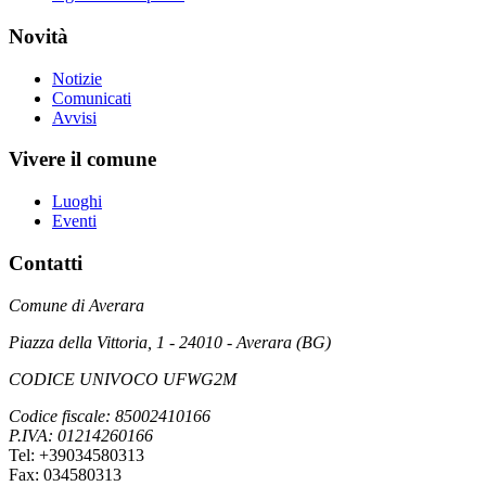
Novità
Notizie
Comunicati
Avvisi
Vivere il comune
Luoghi
Eventi
Contatti
Comune di Averara
Piazza della Vittoria, 1 - 24010 - Averara (BG)
CODICE UNIVOCO UFWG2M
Codice fiscale: 85002410166
P.IVA: 01214260166
Tel: +39034580313
Fax: 034580313