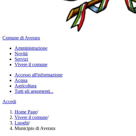
Comune di Averara
Amministrazione
Novità
Servizi
Vivere il comune
Accesso all'informazione
Acqua
Agricoltura
Tutti gli argomenti...
Accedi
Home Page
/
Vivere il comune
/
Luoghi
/
Municipio di Averara