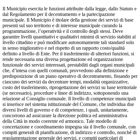
Il Municipio esercita le funzioni attribuite dalla legge, dallo Statuto e
dal Regolamento per il decentramento e la partecipazione
municipale. Il Municipio è titolare della gestione dei servizi di base
presenti sul suo territorio e di interesse municipale curando la
programmazione, l’operatività e il controllo degli stessi. Deve
garantire livelli quantitativi e qualitativi minimi di servizio stabiliti al
livello cittadino e può modificare autonomamente tali standard solo
in senso migliorativo e nel rispetto di un rapporto costo/qualità
definito a livello di Ente. Per il trasferimento di ulteriori funzioni, si
rende necessaria una diversa progettazione ed organizzazione
funzionale dei servizi interessati, prestabiliti dagli organi municipali
che, d’intesa con quelli comunali, provvedono alla definizione e
predisposizione di un piano operativo di decentramento, fissando per
ciascuno dei servizi da decentrare tempi, modalità organizzative,
costo del trasferimento, riprogettazione dei servizi su base territoriale
(se necessario), procedure e linee di indirizzo, sottoponendo una
relazione al Consiglio comunale. Il livello di competenze municipali
si inserisce nel sistema istituzionale del Comune, che individua due
diversi livelli di governo e di competenze, i quali, unitariamente,
concorrono ad assicurare la direzione politica ed amministrativa
della Città in modo coerente ed armonico. Tale modello di
concertazione e coordinamento impegna sia il livello comunale, con
compiti generali di pianificazione, di indirizzo e controllo, nonché di
regolamentazione generale dei servizi, e compiti particolari di